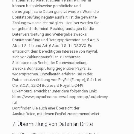
mathematisch-statistischen Verfahren. Hierfür
können beispielsweise persönliche und
demographische Daten genutzt werden. Wenn die
Bonitätsprüfung negativ ausfällt, ist die gewählte
Zahlungsweise nicht möglich. Hierüber werden Sie
umgehend informiert. Rechtsgrundlagen für die
Datenverarbeitung und Weitergabe zwecks
Bonitätsprüfung und Betrugsprävention sind Art. 6
Abs. 1 S. 1 b und Art. 6 Abs. 1 S. 1 f DSGVO. Es
entspricht dem berechtigten Interesse von PayPal,
sich vor Zahlungsausfällen zu schützen.
Sie haben das Recht, der Datenverarbeitung
zwecks Bonitätsprüfung gegenüber PayPal zu
widersprechen. Einzelheiten erfahren Sie in der
Datenschutzerklärung von PayPal (Europe), S.à r.l. et
Cie, S.C.A., 22-24 Boulevard Royal, L-2449
Luxemburg, erreichbar unter dem folgenden Link:
https://www.paypal.com/de/webapps/mpp/ua/privacy-
full
Dort finden Sie auch eine Übersicht der
Auskunfteien, mit denen PayPal zusammenarbeitet.
7. Übermittlung von Daten an Dritte